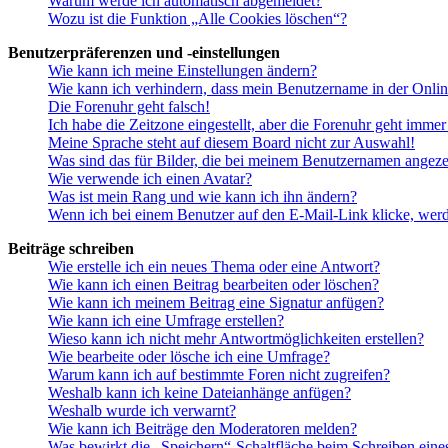
Warum werde ich automatisch abgemeldet?
Wozu ist die Funktion „Alle Cookies löschen“?
Benutzerpräferenzen und -einstellungen
Wie kann ich meine Einstellungen ändern?
Wie kann ich verhindern, dass mein Benutzername in der Onlin
Die Forenuhr geht falsch!
Ich habe die Zeitzone eingestellt, aber die Forenuhr geht immer
Meine Sprache steht auf diesem Board nicht zur Auswahl!
Was sind das für Bilder, die bei meinem Benutzernamen angez
Wie verwende ich einen Avatar?
Was ist mein Rang und wie kann ich ihn ändern?
Wenn ich bei einem Benutzer auf den E-Mail-Link klicke, werd
Beiträge schreiben
Wie erstelle ich ein neues Thema oder eine Antwort?
Wie kann ich einen Beitrag bearbeiten oder löschen?
Wie kann ich meinem Beitrag eine Signatur anfügen?
Wie kann ich eine Umfrage erstellen?
Wieso kann ich nicht mehr Antwortmöglichkeiten erstellen?
Wie bearbeite oder lösche ich eine Umfrage?
Warum kann ich auf bestimmte Foren nicht zugreifen?
Weshalb kann ich keine Dateianhänge anfügen?
Weshalb wurde ich verwarnt?
Wie kann ich Beiträge den Moderatoren melden?
Was bewirkt die „Speichern“-Schaltfläche beim Schreiben eine