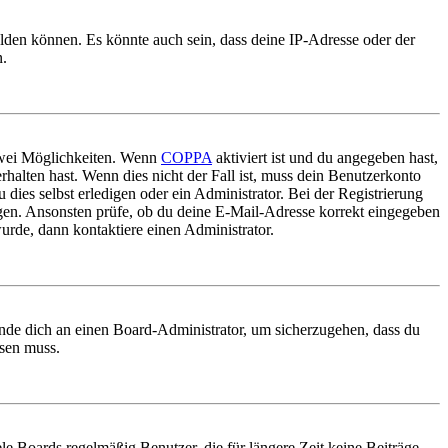
elden können. Es könnte auch sein, dass deine IP-Adresse oder der
n.
 zwei Möglichkeiten. Wenn
COPPA
aktiviert ist und du angegeben hast,
rhalten hast. Wenn dies nicht der Fall ist, muss dein Benutzerkonto
 dies selbst erledigen oder ein Administrator. Bei der Registrierung
ungen. Ansonsten prüfe, ob du deine E-Mail-Adresse korrekt eingegeben
urde, dann kontaktiere einen Administrator.
ende dich an einen Board-Administrator, um sicherzugehen, dass du
ösen muss.
le Boards regelmäßig Benutzer, die für längere Zeit keine Beiträge