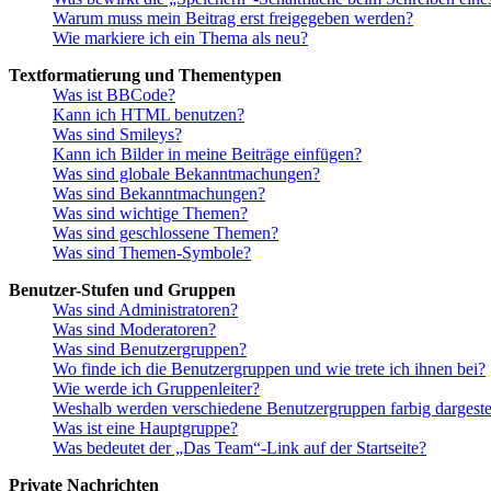
Warum muss mein Beitrag erst freigegeben werden?
Wie markiere ich ein Thema als neu?
Textformatierung und Thementypen
Was ist BBCode?
Kann ich HTML benutzen?
Was sind Smileys?
Kann ich Bilder in meine Beiträge einfügen?
Was sind globale Bekanntmachungen?
Was sind Bekanntmachungen?
Was sind wichtige Themen?
Was sind geschlossene Themen?
Was sind Themen-Symbole?
Benutzer-Stufen und Gruppen
Was sind Administratoren?
Was sind Moderatoren?
Was sind Benutzergruppen?
Wo finde ich die Benutzergruppen und wie trete ich ihnen bei?
Wie werde ich Gruppenleiter?
Weshalb werden verschiedene Benutzergruppen farbig dargestel
Was ist eine Hauptgruppe?
Was bedeutet der „Das Team“-Link auf der Startseite?
Private Nachrichten