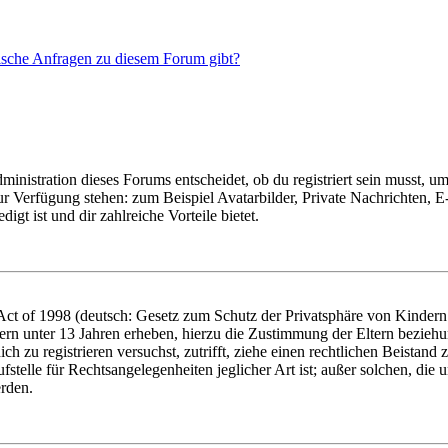
tische Anfragen zu diesem Forum gibt?
istration dieses Forums entscheidet, ob du registriert sein musst, um Be
zur Verfügung stehen: zum Beispiel Avatarbilder, Private Nachrichten, 
igt ist und dir zahlreiche Vorteile bietet.
t of 1998 (deutsch: Gesetz zum Schutz der Privatsphäre von Kindern i
ern unter 13 Jahren erheben, hierzu die Zustimmung der Eltern bezieh
dich zu registrieren versuchst, zutrifft, ziehe einen rechtlichen Beista
stelle für Rechtsangelegenheiten jeglicher Art ist; außer solchen, die
erden.