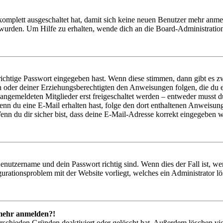
 komplett ausgeschaltet hat, damit sich keine neuen Benutzer mehr anm
 wurden. Um Hilfe zu erhalten, wende dich an die Board-Administratio
richtige Passwort eingegeben hast. Wenn diese stimmen, dann gibt es
ern oder deiner Erziehungsberechtigten den Anweisungen folgen, die du e
 angemeldeten Mitglieder erst freigeschaltet werden – entweder musst du
. Wenn du eine E-Mail erhalten hast, folge den dort enthaltenen Anweis
nn du dir sicher bist, dass deine E-Mail-Adresse korrekt eingegeben w
Benutzername und dein Passwort richtig sind. Wenn dies der Fall ist, w
igurationsproblem mit der Website vorliegt, welches ein Administrator l
t mehr anmelden?!
rschieden Gründen deaktiviert oder gelöscht hat. Außerdem löschen vie