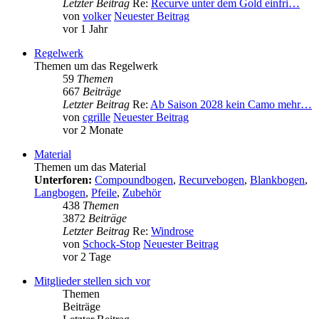
Letzter Beitrag
Re:
Recurve unter dem Gold einfri…
von
volker
Neuester Beitrag
vor 1 Jahr
Regelwerk
Themen um das Regelwerk
59
Themen
667
Beiträge
Letzter Beitrag
Re:
Ab Saison 2028 kein Camo mehr…
von
cgrille
Neuester Beitrag
vor 2 Monate
Material
Themen um das Material
Unterforen:
Compoundbogen
,
Recurvebogen
,
Blankbogen
,
Langbogen
,
Pfeile
,
Zubehör
438
Themen
3872
Beiträge
Letzter Beitrag
Re:
Windrose
von
Schock-Stop
Neuester Beitrag
vor 2 Tage
Mitglieder stellen sich vor
Themen
Beiträge