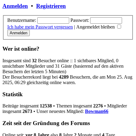
Anmelden
•
Registrieren
Benutzername:
Passwort:
Ich habe mein Passwort vergessen
|
Angemeldet bleiben
Wer ist online?
Insgesamt sind
32
Besucher online :: 1 sichtbares Mitglied, 0
unsichtbare Mitglieder und 31 Gäste (basierend auf den aktiven
Besuchern der letzten 5 Minuten)
Der Besucherrekord liegt bei
4289
Besuchern, die am Mon 25. Aug
2025, 06:29 gleichzeitig online waren.
Statistik
Beiträge insgesamt
12538
• Themen insgesamt
2276
• Mitglieder
insgesamt
2673
• Unser neuestes Mitglied:
Bowman66
Zeit seit der Gründung des Forums
Online seit:
vor 8 Jahre
also
8
Jahre
2
Monate und
4
Tage