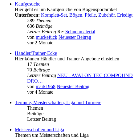
Kaufgesuche
Hier geht es um Kaufgesuche von Bogensportartikel
Unterforen:
Komplett-Set
,
Bögen
,
Pfeile
,
Zubehör
,
Erledigt
289
Themen
636
Beiträge
Letzter Beitrag
Re:
Sehnenmaterial
von
muckefuck
Neuester Beitrag
vor 2 Monate
Händler/Trainer-Ecke
Hier können Händler und Trainer Angebote einstellen
17
Themen
70
Beiträge
Letzter Beitrag
NEU - AVALON TEC COMPOUND
DRO…
von
mark1968
Neuester Beitrag
vor 4 Monate
Termine, Meisterschaften, Liga und Turniere
Themen
Beiträge
Letzter Beitrag
Meisterschaften und Liga
Themen um Meisterschaften und Liga