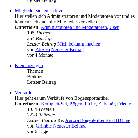
Letzter Beitrag
Mitglieder stellen sich vor
Hier stellen sich Administratoren und Moderatoren vor und es
können sich auch die Mitglieder vorstellen
Unterforen:
Administratoren und Moderatoren
,
User
105
Themen
264
Beiträge
Letzter Beitrag
Mich bekannt machen
von
Alex76
Neuester Beitrag
vor 4 Monate
Kleinanzeigen
Themen
Beiträge
Letzter Beitrag
Verkäufe
Hier geht es um Verkäufe von Bogensportartikel
Unterforen:
Komplett-Set
,
Bögen
,
Pfeile
,
Zubehör
,
Erledigt
1034
Themen
2228
Beiträge
Letzter Beitrag
Re:
Aurora Bogenkoffer Pro HDLine
von
Grimble
Neuester Beitrag
vor 6 Tage