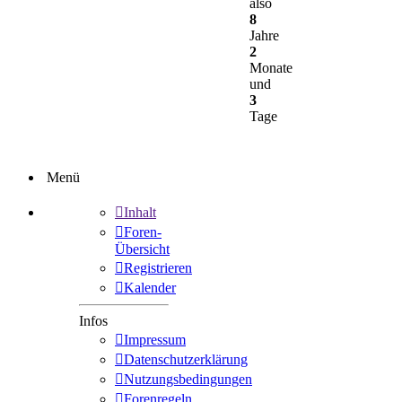
also
8
Jahre
2
Monate
und
3
Tage
Menü
Inhalt
Foren-
Übersicht
Registrieren
Kalender
Infos
Impressum
Datenschutzerklärung
Nutzungsbedingungen
Forenregeln