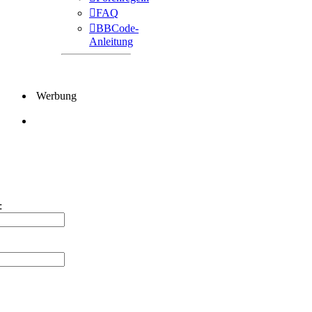
FAQ
BBCode-
Anleitung
Werbung
: