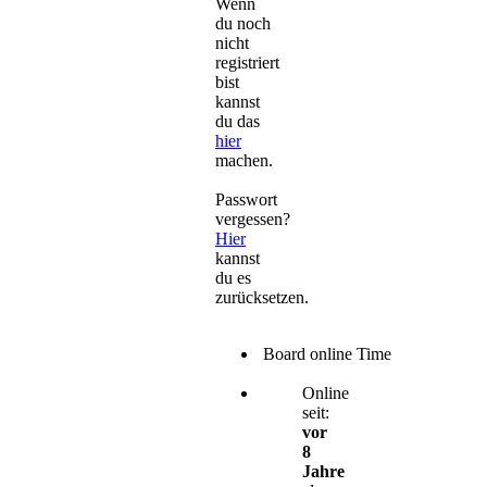
Wenn
du noch
nicht
registriert
bist
kannst
du das
hier
machen.
Passwort
vergessen?
Hier
kannst
du es
zurücksetzen.
Board online Time
Online
seit:
vor
8
Jahre