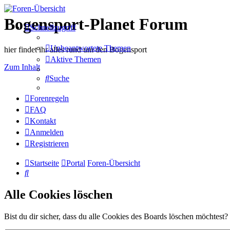
Bogensport-Planet Forum
Schnellzugriff
Unbeantwortete Themen
hier findet ihr alles rund um den Bogensport
Aktive Themen
Zum Inhalt
Suche
Forenregeln
FAQ
Kontakt
Anmelden
Registrieren
Startseite
Portal
Foren-Übersicht
Suche
Alle Cookies löschen
Bist du dir sicher, dass du alle Cookies des Boards löschen möchtest?